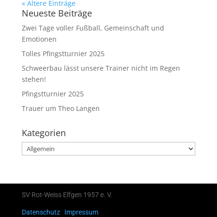
« Ältere Einträge
Neueste Beiträge
Zwei Tage voller Fußball, Gemeinschaft und
Emotionen
Tolles Pfingstturnier 2025
Schweerbau lässt unsere Trainer nicht im Regen
stehen!
Pfingstturnier 2025
Trauer um Theo Langen
Kategorien
Kategorien
SV Rot-Weiss Elfgen 1957 e. V.
Datenschutz
Impressum