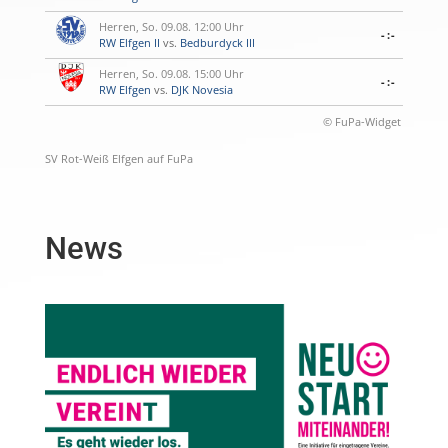
Herren, So. 09.08. 12:00 Uhr
-:-
RW Elfgen II
vs.
Bedburdyck III
Herren, So. 09.08. 15:00 Uhr
-:-
RW Elfgen
vs.
DJK Novesia
© FuPa-Widget
SV Rot-Weiß Elfgen auf FuPa
News